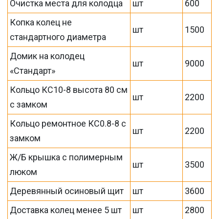
Очистка места для колодца
шт
600
Копка колец не
шт
1500
стандартного диаметра
Домик на колодец
шт
9000
«Стандарт»
Кольцо КС10-8 высота 80 см
шт
2200
с замком
Кольцо ремонтное КС0.8-8 с
шт
2200
замком
Ж/Б крышка с полимерным
шт
3500
люком
Деревянный осиновый щит
шт
3600
Доставка колец менее 5 шт
шт
2800